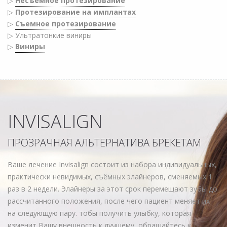
▷
Несъемное протезирование
▷
Протезирование на имплантах
▷
Съемное протезирование
▷ Ультратонкие виниры
▷
Виниры
INVISALIGN
ПРОЗРАЧНАЯ АЛЬТЕРНАТИВА БРЕКЕТАМ
Ваше лечение Invisalign состоит из набора индивидуальных,
практически невидимых, съёмных элайнеров, сменяемых 1
раз в 2 недели. Элайнеры за этот срок перемещают зубы до
рассчитанного положения, после чего пациент меняет их
на следующую пару. тобы получить улыбку, которая
изменит Вашу внешность к лучшему, обращайтесь к